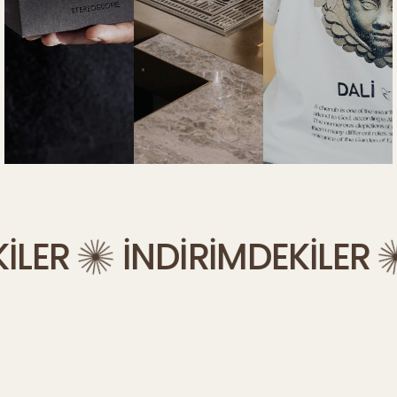
ER
İNDİRİMDEKİLER
İ