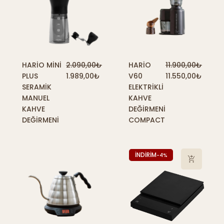
HARIO MINI
2.090,00
₺
HARIO
11.900,00
₺
PLUS
1.989,00
₺
V60
11.550,00
₺
SERAMIK
ELEKTRIKLI
MANUEL
KAHVE
KAHVE
DEĞIRMENI
DEĞIRMENI
COMPACT
İNDİRİM
-4%