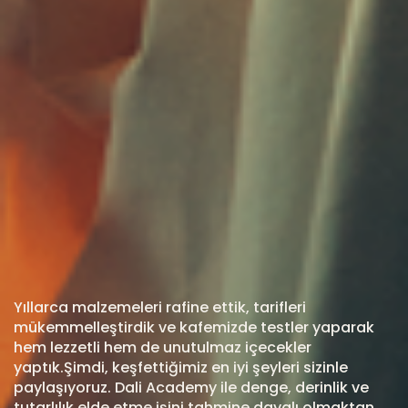
Yıllarca malzemeleri rafine ettik, tarifleri
mükemmelleştirdik ve kafemizde testler yaparak
hem lezzetli hem de unutulmaz içecekler
yaptık.Şimdi, keşfettiğimiz en iyi şeyleri sizinle
paylaşıyoruz. Dali Academy ile denge, derinlik ve
tutarlılık elde etme işini tahmine dayalı olmaktan