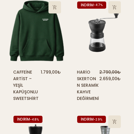
İNDİRİM
-4.7%
CAFFEINE
1.799,00
₺
HARIO
2.790,00
₺
ARTIST –
SKERTON
2.659,00
₺
YEŞIL
N SERAMIK
KAPÜŞONLU
KAHVE
SWEETSHIRT
DEĞIRMENI
İNDİRİM
İNDİRİM
-4.8%
-2.9%