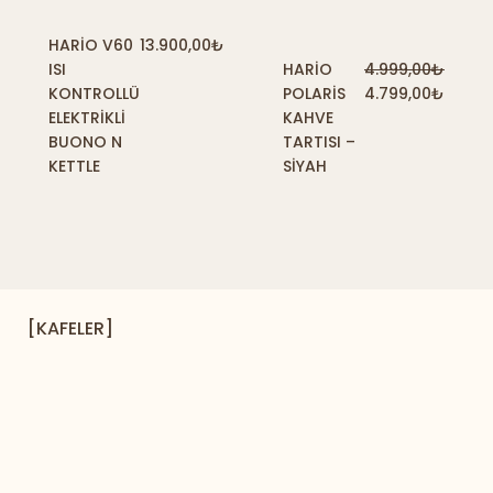
HARIO V60
13.900,00
₺
ISI
HARIO
4.999,00
₺
KONTROLLÜ
POLARIS
4.799,00
₺
ELEKTRIKLI
KAHVE
BUONO N
TARTISI –
KETTLE
SIYAH
[KAFELER]