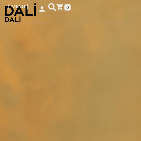
MENU
0
KAPAT