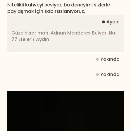
Nitelikli kahveyi seviyor, bu deneyimi sizlerle
paylaşmak için sabırsızlanıyoruz.
Aydın
Güzelhisar mah. Adnan Menderes Bulvarı No:
77 Efeler / Aydın
Yakında
Yakında
Yakında
Yakında