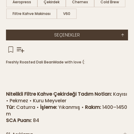
Aeropress
Çekirdek
Chemex
Cold Brew
Filtre Kahve Makinası
V60
SEÇENEKLER
Freshly Roasted Dali Bean
Made with love (:
Nitelikli Filtre Kahve Çekirdeği Tadım Notları:
Kayısı
• Pekmez • Kuru Meyveler
Tür:
Caturra •
İşleme:
Yıkanmış •
Rakım:
1400–1450
m
SCA Puanı:
84