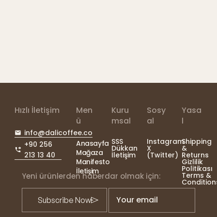
Hızlı İletişim
Men
Kuru
Sosy
Yasa
ü
msal
al
l
info@dalicoffee.co
SSS
Instagram
Shipping
Anasayfa
+90 256
Dükkan
X
&
Mağaza
213 13 40
İletişim
(Twitter)
Returns
Manifesto
Gizlilik
Politikası
İletişim
Terms &
Yeni ürünlerden haberdar olmak için:
Condition
Your email