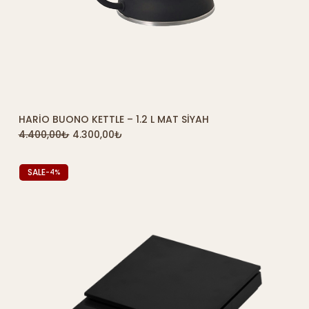
HARIO BUONO KETTLE – 1.2 L MAT SIYAH
SEPETE EKLE
4.400,00
₺
4.300,00
₺
SALE
-4%