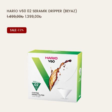
HARIO V60 02 SERAMIK DRIPPER (BEYAZ)
SEPETE EKLE
1.499,00
₺
1.399,00
₺
SALE
-2.2%