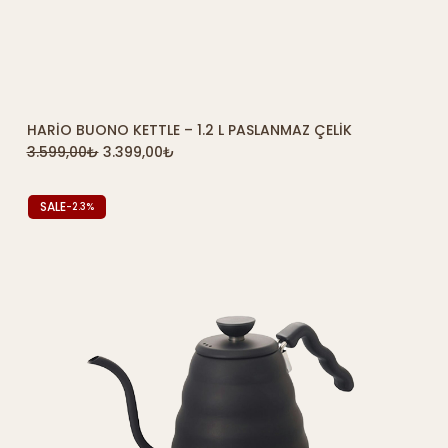
HARIO BUONO KETTLE – 1.2 L PASLANMAZ ÇELIK
SEPETE EKLE
3.599,00
₺
3.399,00
₺
SALE
-2.3%