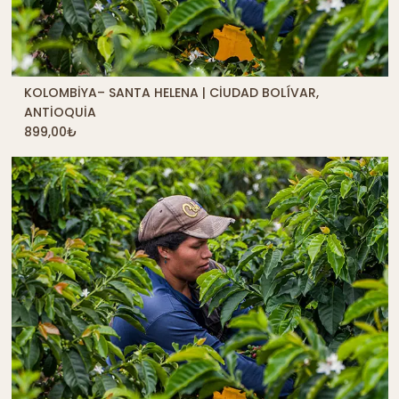
KOLOMBIYA– SANTA HELENA | CIUDAD BOLÍVAR,
QUICK SHOP
ANTIOQUIA
899,00
₺