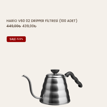
HARIO V60 02 DRIPPER FILTRESI (100 ADET)
SEPETE EKLE
449,00
₺
439,00
₺
SALE
-5.6%