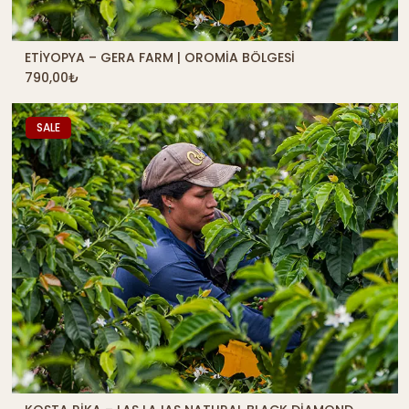
ETIYOPYA – GERA FARM | OROMIA BÖLGESI
QUICK SHOP
790,00
₺
SALE