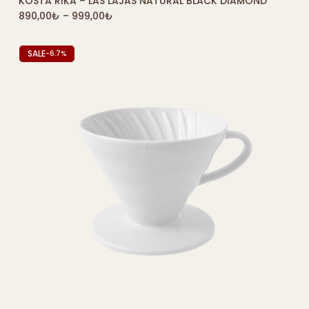
KOSTA RIKA – LAS LAJAS NATURAL BLACK DIAMOND
QUICK SHOP
890,00
₺
–
999,00
₺
SALE
-6.7%