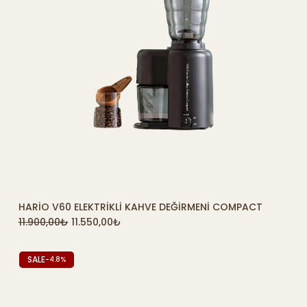
HARIO V60 ELEKTRIKLI KAHVE DEĞIRMENI COMPACT
SEPETE EKLE
11.900,00
₺
11.550,00
₺
SALE
-4.8%