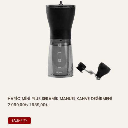
HARIO MINI PLUS SERAMIK MANUEL KAHVE DEĞIRMENI
2.090,00
₺
1.989,00
₺
SALE
-4.7%