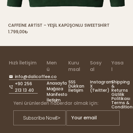
CAFFEINE ARTIST – YEŞIL KAPÜŞONLU SWEETSHIRT
SEPETE EKLE
1.799,00
₺
Hızlı İletişim
Men
Kuru
Sosy
Yasa
ü
msal
al
l
info@dalicoffee.co
SSS
Instagram
Shipping
Anasayfa
+90 256
Dükkan
X
&
Mağaza
213 13 40
İletişim
(Twitter)
Returns
Manifesto
Gizlilik
Politikası
İletişim
Terms &
Yeni ürünlerden haberdar olmak için:
Condition
Your email