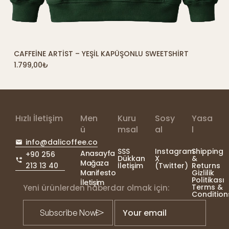
CAFFEINE ARTIST – YEŞIL KAPÜŞONLU SWEETSHIRT
SEPETE EKLE
1.799,00
₺
Hızlı İletişim
Men
Kuru
Sosy
Yasa
ü
msal
al
l
info@dalicoffee.co
SSS
Instagram
Shipping
Anasayfa
+90 256
Dükkan
X
&
Mağaza
213 13 40
İletişim
(Twitter)
Returns
Manifesto
Gizlilik
Politikası
İletişim
Terms &
Yeni ürünlerden haberdar olmak için:
Condition
Your email