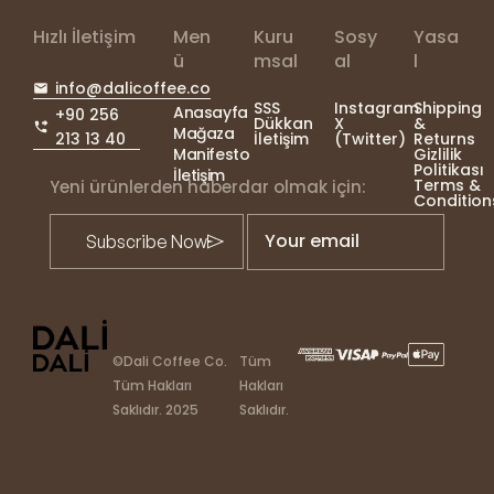
Hızlı İletişim
Men
Kuru
Sosy
Yasa
ü
msal
al
l
info@dalicoffee.co
SSS
Instagram
Shipping
Anasayfa
+90 256
Dükkan
X
&
Mağaza
213 13 40
İletişim
(Twitter)
Returns
Manifesto
Gizlilik
Politikası
İletişim
Terms &
Yeni ürünlerden haberdar olmak için:
Condition
Your email
©Dali Coffee Co.
Tüm
Tüm Hakları
Hakları
Saklıdır. 2025
Saklıdır.