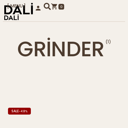
MENU
0
KAPAT
GRINDER
(1)
SALE
-4.8%