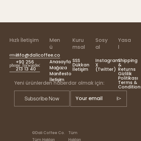
Hızlı İletişim
Men
Kuru
Sosy
Yasa
ü
msal
al
l
info@dalicoffee.co
SSS
Instagram
Shipping
Anasayfa
+90 256
Dükkan
X
&
Mağaza
213 13 40
İletişim
(Twitter)
Returns
Manifesto
Gizlilik
Politikası
İletişim
Terms &
Yeni ürünlerden haberdar olmak için:
Condition
Your email
©Dali Coffee Co.
Tüm
Tüm Hakları
Hakları