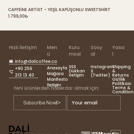
CAFFEINE ARTIST – YEŞIL KAPÜŞONLU SWEETSHIRT
SEPETE EKLE
1.799,00
₺
Hızlı İletişim
Men
Kuru
Sosy
Yasa
ü
msal
al
l
info@dalicoffee.co
SSS
Instagram
Shipping
Anasayfa
+90 256
Dükkan
X
&
Mağaza
213 13 40
İletişim
(Twitter)
Returns
Manifesto
Gizlilik
Politikası
İletişim
Terms &
Yeni ürünlerden haberdar olmak için:
Condition
Your email