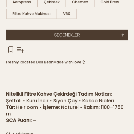
Aeropress
Çekirdek
Chemex
Cold Brew
Filtre Kahve Makinası
V60
SEÇENEKLER
Freshly Roasted Dali Bean
Made with love (:
Nitelikli Filtre Kahve Çekirdeği
Tadım Notları:
Şeftali • Kuru İncir • Siyah Çay • Kakao Nibleri
Tür:
Heirloom •
İşleme:
Naturel •
Rakım:
1100–1750
m
SCA Puanı:
–